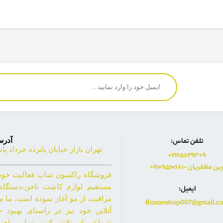
تلفن تماس:
آدر
تهران بازار خیابان پانزده خرداد پا
02165829309
091095106- آرین مظفریان
مستقیم لوازم کاشت ناخن،دستگاه 
ايميل:
مراقبت از مو آغاز نموده است. ما م
Roxonshop007@gmail.c
آنلاین خود نیز در راستای بهبود
شماعزیزان تلاش کنیم. تمامی اجن