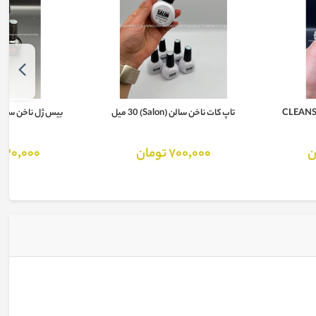
زر دو کاره ناخن CLEANSER
تاپ کات ناخن سالن (Salon) 30 میل
بیس ژل ناخن سالن (Salon) 30 
700,000 تومان
730,000 توما