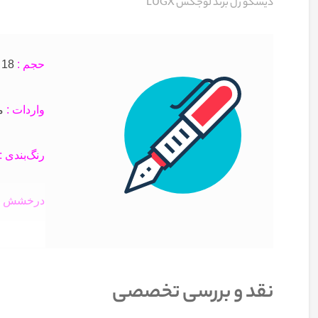
دیسکو ژل برند لوجکس LUGX
حجم :
18 میل
واردات :
مس
رنگ‌بندی :
درخشش :
ماندگاری :
نقد و بررسی تخصصی
کیفیت سا