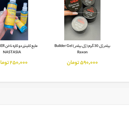
بیلدر ژل 30 گرم ( ژل بیلدر ) Builder Gel
مایع کلین
NASTASIA
Raxon
590,000 تومان
250,000 تومان