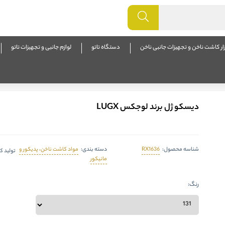
زار کاشت ناخن و تجهیزات جانبی ناخن
دستگاه تاتو
لوازم جانبی و تجهیزات تاتو
دیسکو ژل برند لوجکس LUGX
RX1636
مواد کاشت ناخن، پدیکور و
شناسه محصول:
دسته بندی:
تولید ک
مانیکور
رنگ: