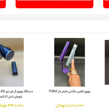
یووی قلمی مگنتی تایمر دار TONZ
قوه‌ای ناخن 21 لامپ
1,800,000 تومان
340,000 تومان