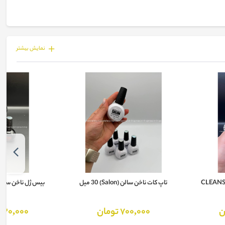
نمايش بيشتر
زر دو کاره ناخن CLEANSER
تاپ کات ناخن سالن (Salon) 30 میل
بیس ژل ناخن سالن (Salon) 30 
700,000 تومان
730,000 توما