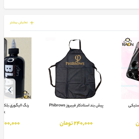
نمايش بيشتر
استیکی
پیش بند استادکار فیبروز Phibrows
ack
240,000 تومان
3,700,000 توم