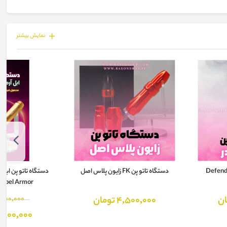
نمايش بيشتر
دستگاه تاتو پن FK زایون پلاس اصل
 Abel Armor
4,500,000 تومان
4,000,000 توم
3,800,000 توم