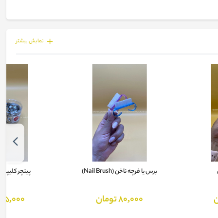
نمايش بيشتر
برس یا فرچه ناخن (Nail Brush)
پینچر کلیپسی
80,000 تومان
25,000 تومان