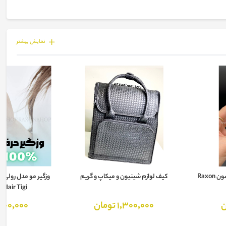
نمايش بيشتر
Raxo
کیف لوازم شینیون و میکاپ و گریم
 Hair Tigi
1,300,000 تومان
300,000 توما