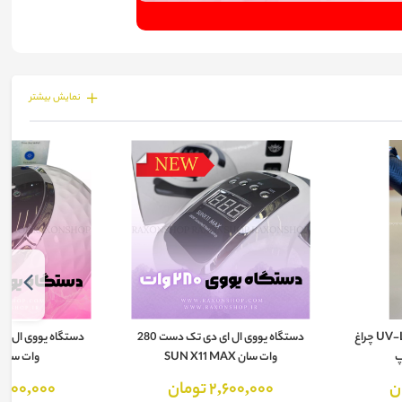
نمايش بيشتر
دستگاه یووی ال ای دی UV-LED چراغ
دستگاه یووی ال ای دی تک دست 280
وات سان SUN X11 MAX
وات سان YC-57
2,600,000 تومان
2,800,000 توم