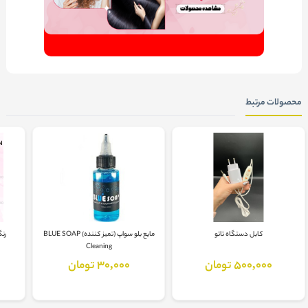
محصولات مرتبط
کابل دستگاه تاتو
مایع بلو سواپ (تمیز کننده) BLUE SOAP
رنگ 
Cleaning
500,000 تومان
30,000 تومان