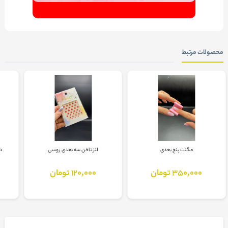
محصولات مرتبط
مگنت پنج بعدی
لنز ناخن سه بعدی روسی
دی
350,000 تومان
120,000 تومان