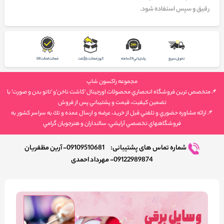
رقیق و سپس استفاده شود.
تحويل سريع
پشتيباني 24 ساعته
3 روز ضمانت بازگشت
ضمانت اصالت كالا
مجموعه راكسون شاپ
📌متخصص ترين فروشگاه انحصاري محصولات اورجينال 'كاشت ناخن'و 'تاتو بدن و صورت' با
تضمين كيفيت، قيمت و پشتيباني پس از فروش
📌ارائه مشاوره حضوري و تلفني قبل از خريد، عرضه و ارسال عمده و تك به سراسر كشور به
فروشگاههاي تخصصي آرايشي، سالنداران و هنرجويان گرامي
شماره تماس های پشتیبانی:
09109510681- آرین مظفریان
09122989874- مهرداد احمدی