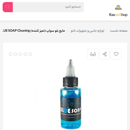
Rax
onS
hop
صفحه نخست
لوازم جانبی و تجهیزات تاتو
مایع بلو سواپ (تمیز کننده) BLUE SOAP Cleaning