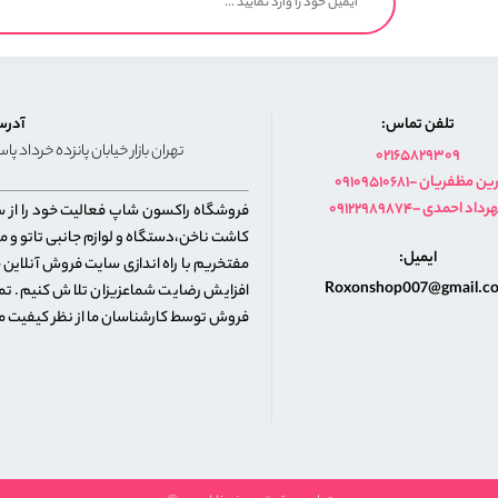
تلفن تماس:
آدرس
تهران بازار خیابان پانزده خرداد پا
02165829309
091095106- آرین مظفریان
09122989- مهرداد احمدی
کاشت ناخن،دستگاه و لوازم جانبی تاتو و مح
ايميل:
مفتخریم با راه اندازی سایت فروش آنلاین 
Roxonshop007@gmail.c
افزایش رضایت شماعزیزان تلاش کنیم. تما
فروش توسط کارشناسان ما از نظر کیفیت مور