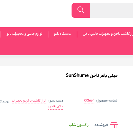
زار کاشت ناخن و تجهیزات جانبی ناخن
دستگاه تاتو
لوازم جانبی و تجهیزات تاتو
مینی بافر ناخن SunShume
RX1664
ابزار کاشت ناخن و تجهیزات
شناسه محصول:
دسته بندی:
تولید ک
جانبی ناخن
فروشنده:
راکسون شاپ