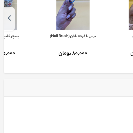
برس یا فرچه ناخن (Nail Brush)
پینچر کلیپسی
80,000 تومان
25,000 تومان