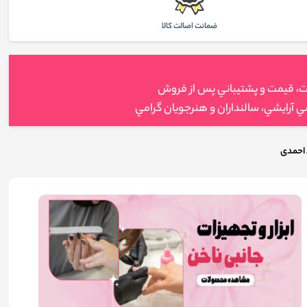
ضمانت اصالت كالا
ت، قيمت و پشتيباني پس از فروش
 آرايشي، سالنداران و هنرجويان گرامي