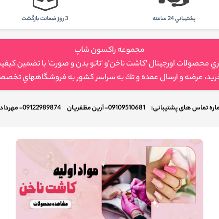
پشتيباني 24 ساعته
3 روز ضمانت بازگشت
مجموعه راكسون شاپ
حصولات اورجينال 'كاشت ناخن'و 'تاتو بدن و صورت' با تضمين كيفي
خريد، عرضه و ارسال عمده و تك به سراسر كشور به فروشگاههاي تخصصي
ره تماس های پشتیبانی:
09109510681- آرین مظفریان
09122989874- مهرداد احمدی