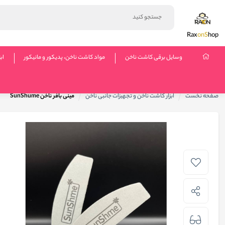
Rax
onS
hop
وسایل برقی کاشت ناخن
مواد کاشت ناخن، پدیکور و مانیکور
اب
صفحه نخست
ابزار کاشت ناخن و تجهیزات جانبی ناخن
مینی بافر ناخن SunShume