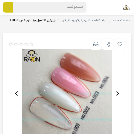
صفحه نخست
مواد کاشت ناخن، پدیکور و مانیکور
پلی ژل 30 میل برند لوجکس LUGX