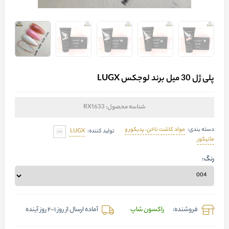
پلی ژل 30 میل برند لوجکس LUGX
شناسه محصول:
RX1633
مواد کاشت ناخن، پدیکور و
دسته بندی:
LUGX
تولید کننده:
مانیکور
رنگ:
فروشنده:
راکسون شاپ
آماده ارسال از روز 1-2 روز آینده