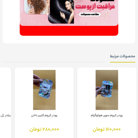
محصولات مرتبط
پودر کروم سوپر هولوگرام
پودر کروم کلییر ناخن
بیلدر ژل 30 گرم ( ژل بیلدر ) Builder Gel Raxon
160,000 تومان
280,000 تومان