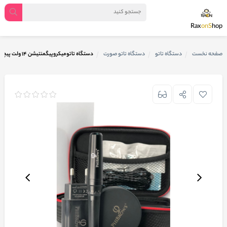
Rax
onS
hop
صفحه نخست
دستگاه تاتو
دستگاه تاتو صورت
دستگاه تاتومیکروپیگمنتیشن ۱۴ ولت پیچی فیبروز PHIBROWS دوسر ترانس دار phibrows micropigmention device