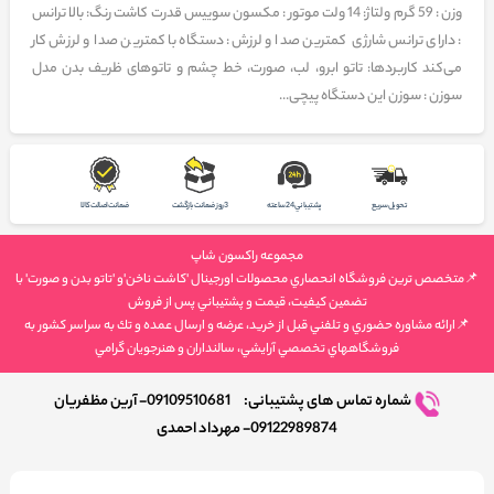
وزن : 59 گرم ولتاژ: 14 ولت موتور : مکسون سوییس قدرت کاشت رنگ: بالا ترانس
: دارای ترانس شارژی کمترین صدا و لرزش: دستگاه با کمترین صدا و لرزش کار
می‌کند کاربردها: تاتو ابرو، لب، صورت، خط چشم و تاتو‌های ظریف بدن مدل
سوزن : سوزن این دستگاه پیچی...
تحويل سريع
پشتيباني 24 ساعته
3 روز ضمانت بازگشت
ضمانت اصالت كالا
مجموعه راكسون شاپ
📌متخصص ترين فروشگاه انحصاري محصولات اورجينال 'كاشت ناخن'و 'تاتو بدن و صورت' با
تضمين كيفيت، قيمت و پشتيباني پس از فروش
📌ارائه مشاوره حضوري و تلفني قبل از خريد، عرضه و ارسال عمده و تك به سراسر كشور به
فروشگاههاي تخصصي آرايشي، سالنداران و هنرجويان گرامي
شماره تماس های پشتیبانی:
09109510681- آرین مظفریان
09122989874- مهرداد احمدی