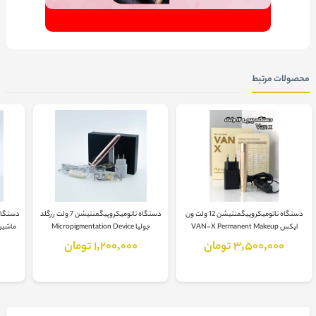
محصولات مرتبط
دستگاه تاتومیکروپیگمنتیشن 12 ولت ون
دستگاه تاتومیکروپیگمنتیشن 7 ولت رزگلد
ایکس VAN-X Permanent Makeup
جولیا Micropigmentation Device
ماشین  Permanent Makeup
3,500,000 تومان
1,200,000 تومان