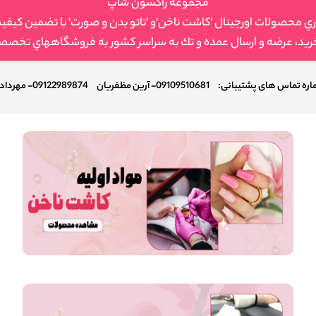
مجموعه راكسون شاپ
حصولات اورجينال 'كاشت ناخن'و 'تاتو بدن و صورت' با تضمين كيفي
خريد، عرضه و ارسال عمده و تك به سراسر كشور به فروشگاههاي تخصصي
ره تماس های پشتیبانی:
09109510681- آرین مظفریان
09122989874- مهرداد احمدی