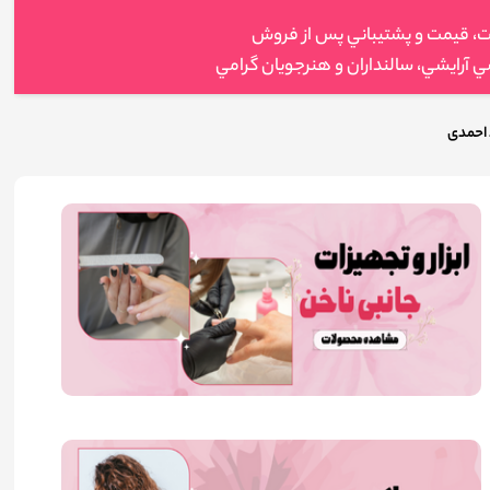
ت، قيمت و پشتيباني پس از فروش
 آرايشي، سالنداران و هنرجويان گرامي