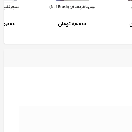
برس یا فرچه ناخن (Nail Brush)
پینچر کلیپسی
80,000 تومان
25,000 تومان