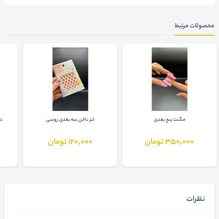
محصولات مرتبط
مگنت پنج بعدی
لنز ناخن سه بعدی روسی
دی
350,000 تومان
120,000 تومان
نظرات