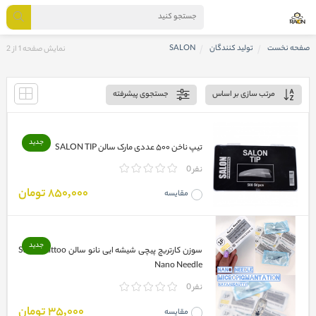
صفحه نخست
تولید کنندگان
SALON
نمایش صفحه 1 از 2
مرتب سازی بر اساس
جستجوی پیشرفته
جدید
تیپ ناخن ۵۰۰ عددی مارک سالن SALON TIP
0 نفر
850,000 تومان
مقایسه
جدید
سوزن کارتریچ پیچی شیشه ایی نانو سالن Salon Tattoo
Nano Needle
0 نفر
35,000 تومان
مقایسه