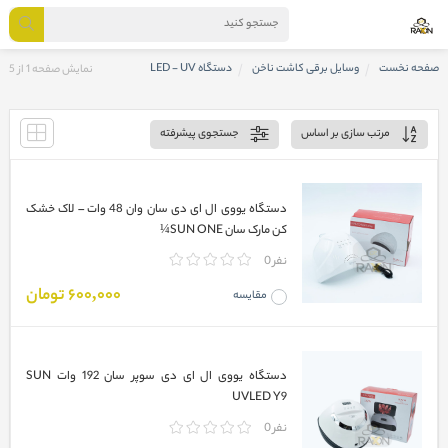
صفحه نخست
وسایل برقی کاشت ناخن
دستگاه LED - UV
نمایش صفحه 1 از 5
مرتب سازی بر اساس
جستجوی پیشرفته
دستگاه یووی ال ای دی سان وان 48 وات – لاک خشک
کن مارک سان SUN ONE¼
0 نفر
600,000 تومان
مقایسه
دستگاه یووی ال ای دی سوپر سان 192 وات SUN
UVLED Y9
0 نفر