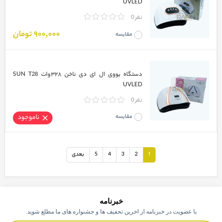
UVLED
0 نفر
900,000 تومان
مقایسه
دستگاه یووی ال ای دی ناخن ۳۲۸وات SUN T28
UVLED
0 نفر
مقایسه
ناموجود
1
2
3
4
5
بعدی
خبرنامه
با عضویت در خبرنامه از اخرین تحفیف ها و جشنواره های ما مطلع شوید.